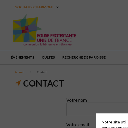
SOCHAUX CHARMONT
ÉVÉNEMENTS
CULTES
RECHERCHE DE PAROISSE
Accueil
Contact
CONTACT
Votre nom
Notre site uti
Votre email
par des servic