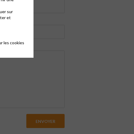
uer sur
ter et
r les cookies