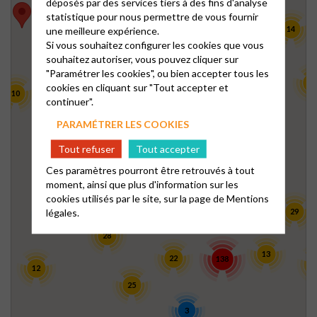
déposés par des services tiers à des fins d'analyse
statistique pour nous permettre de vous fournir
98
4
14
une meilleure expérience.
8
Si vous souhaitez configurer les cookies que vous
souhaitez autoriser, vous pouvez cliquer sur
8
9
"Paramétrer les cookies", ou bien accepter tous les
42
cookies en cliquant sur "Tout accepter et
10
continuer".
4
23
PARAMÉTRER LES COOKIES
3
22
Tout refuser
Tout accepter
21
Ces paramètres pourront être retrouvés à tout
45
moment, ainsi que plus d'information sur les
15
cookies utilisés par le site, sur la page de
Mentions
5
104
légales.
29
8
28
13
22
138
1
12
25
3